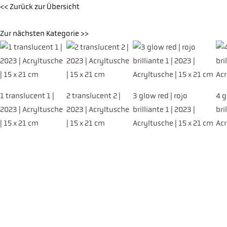
<< Zurück zur Übersicht
Zur nächsten Kategorie >>
1 translucent 1 |
2 translucent 2 |
3 glow red | rojo
4 g
2023 | Acryltusche
2023 | Acryltusche
brilliante 1 | 2023 |
bri
| 15 x 21 cm
| 15 x 21 cm
Acryltusche | 15 x 21 cm
Acr