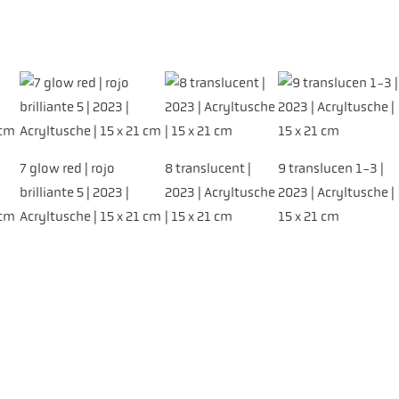
7 glow red | rojo
8 translucent |
9 translucen 1-3 |
brilliante 5 | 2023 |
2023 | Acryltusche
2023 | Acryltusche |
 cm
Acryltusche | 15 x 21 cm
| 15 x 21 cm
15 x 21 cm